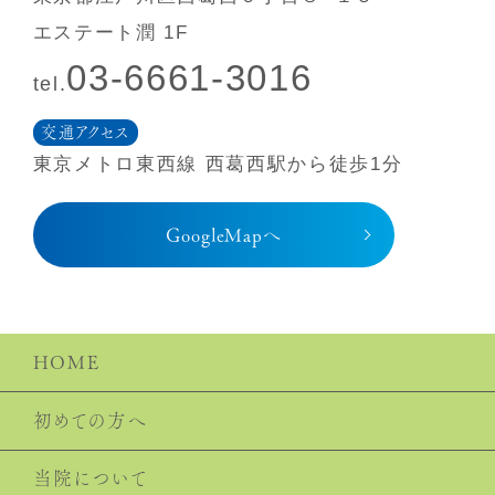
エステート潤 1F
03-6661-3016
tel.
交通アクセス
東京メトロ東⻄線 ⻄葛⻄駅から徒歩1分
GoogleMapへ
HOME
初めての⽅へ
当院について