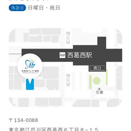
日曜日・祝日
休診日
〒134-0088
東京都江⼾川区⻄葛⻄６丁⽬８−１５