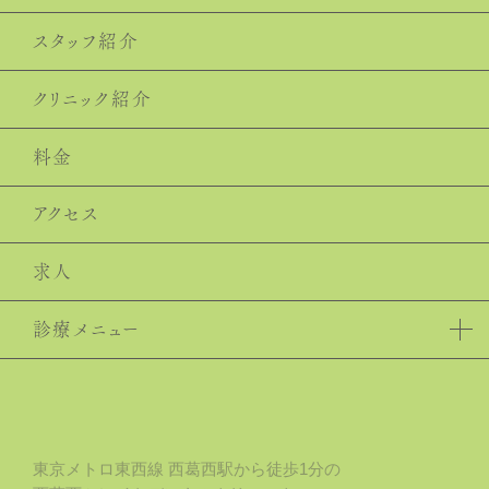
スタッフ紹介
クリニック紹介
料⾦
アクセス
求人
診療メニュー
⾍⻭治療
⻭周病
予防⻭科
東京メトロ東⻄線 ⻄葛⻄駅から徒歩1分の