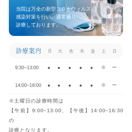
当院は
万全の新型コロナウィルス
感染対策を⾏い、通常通り
診療しております。
診療案内
月
火
水
木
金
土
日
※
ー
9:30~13:00
●
●
●
●
●
※
ー
14:00~18:00
●
●
●
●
●
※土曜日の診療時間は
【午前】9:00~13:00、【午後】14:00~16:30
の
診療となります。