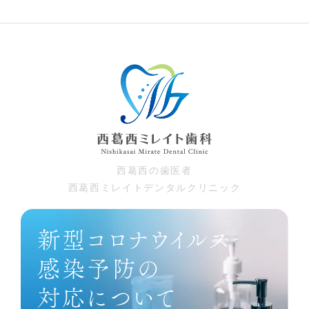
⻄葛⻄の⻭医者
⻄葛⻄ミレイトデンタルクリニック
新型コロナウイルス
感染予防の
対応について