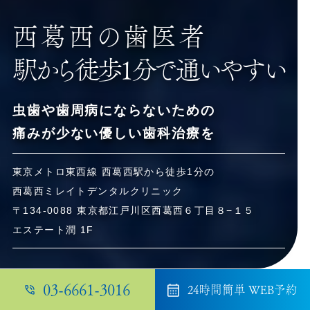
西葛西の歯医者
駅から徒歩1分で通いやすい
虫歯や歯周病にならないための
痛みが少ない
優しい歯科治療を
東京メトロ東西線 西葛西駅から徒歩1分の
西葛西ミレイトデンタルクリニック
〒134-0088 東京都江戸川区西葛西６丁⽬８−１５
エステート潤 1F
03-6661-3016
24時間簡単 WEB予約