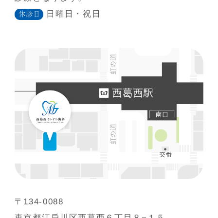
日曜日・祝日
休診日
〒134-0088
東京都江⼾川区⻄葛⻄６丁⽬８−１５