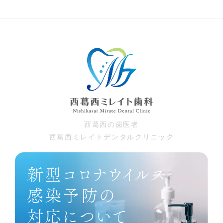
⻄葛⻄の⻭医者
⻄葛⻄ミレイトデンタルクリニック
新型コロナウイルス
感染予防の
対応について