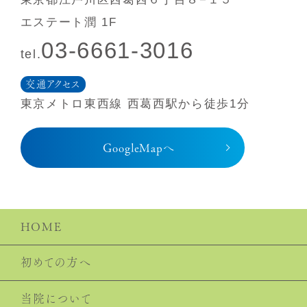
エステート潤 1F
03-6661-3016
tel.
交通アクセス
東京メトロ東⻄線 ⻄葛⻄駅から徒歩1分
GoogleMapへ
HOME
初めての⽅へ
当院について