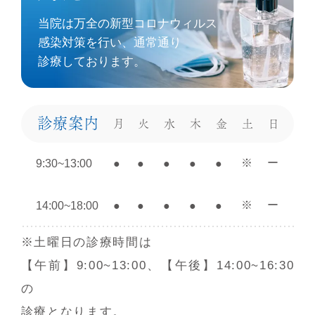
当院は
万全の新型コロナウィルス
感染対策を⾏い、通常通り
診療しております。
診療案内
月
火
水
木
金
土
日
※
ー
9:30~13:00
●
●
●
●
●
※
ー
14:00~18:00
●
●
●
●
●
※土曜日の診療時間は
【午前】9:00~13:00、【午後】14:00~16:30
の
診療となります。