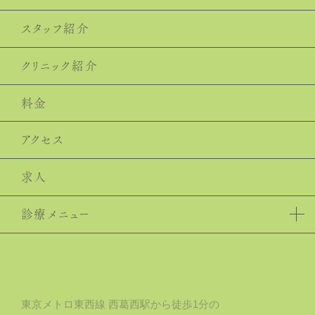
スタッフ紹介
クリニック紹介
料⾦
アクセス
求人
診療メニュー
⾍⻭治療
⻭周病
予防⻭科
東京メトロ東⻄線 ⻄葛⻄駅から徒歩1分の