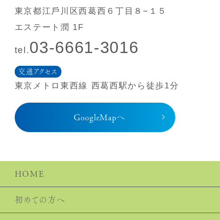
東京都江⼾川区⻄葛⻄６丁⽬８−１５
エステート潤 1F
03-6661-3016
tel.
交通アクセス
東京メトロ東⻄線 ⻄葛⻄駅から徒歩1分
GoogleMapへ
HOME
初めての⽅へ