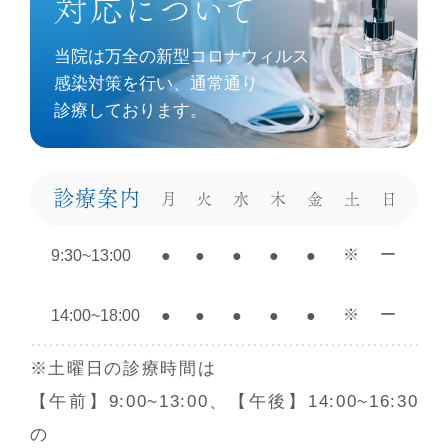
対応について
当院は
万全の新型コロナウィルス
感染対策を⾏い、通常通り
診療しております。
診療案内
月
火
水
木
金
土
日
※
ー
9:30~13:00
●
●
●
●
●
※
ー
14:00~18:00
●
●
●
●
●
※土曜日の診療時間は
【午前】9:00~13:00、【午後】14:00~16:30
の