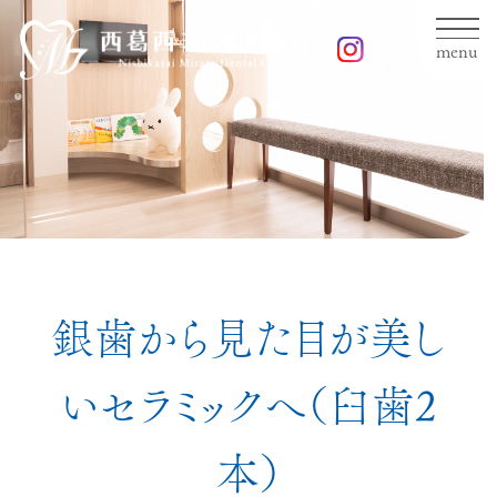
menu
銀歯から見た目が美し
いセラミックへ（臼歯2
本）