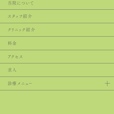
当院について
スタッフ紹介
クリニック紹介
料⾦
アクセス
求人
診療メニュー
⾍⻭治療
⻭周病
予防⻭科