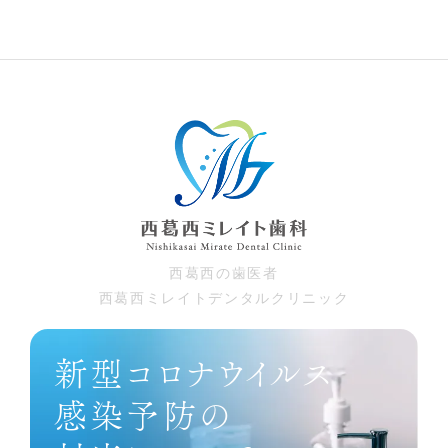
⻄葛⻄の⻭医者
⻄葛⻄ミレイトデンタルクリニック
新型コロナウイルス
感染予防の