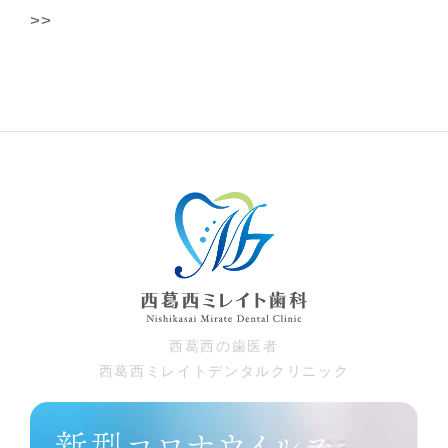
>>
⻄葛⻄の⻭医者
⻄葛⻄ミレイトデンタルクリニック
新型コロナウイルス