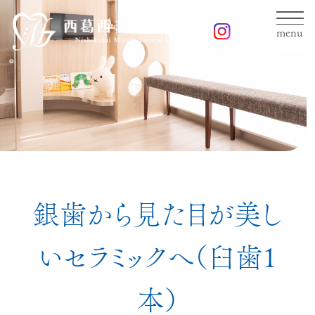
menu
銀歯から見た目が美し
いセラミックへ（臼歯1
本）