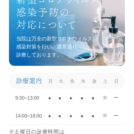
感染予防の
対応について
当院は
万全の新型コロナウィルス
感染対策を⾏い、通常通り
診療しております。
診療案内
月
火
水
木
金
土
日
※
ー
9:30~13:00
●
●
●
●
●
※
ー
14:00~18:00
●
●
●
●
●
※土曜日の診療時間は