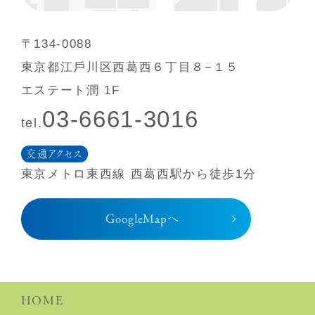
〒134-0088
東京都江⼾川区⻄葛⻄６丁⽬８−１５
エステート潤 1F
03-6661-3016
tel.
交通アクセス
東京メトロ東⻄線 ⻄葛⻄駅から徒歩1分
GoogleMapへ
HOME