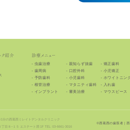
ック紹介
診療メニュー
⾍⻭治療
親知らず抜⻭
矯正⻭科
⻭周病
⼝腔外科
小児矯正
ス
予防⻭科
⼩児歯科
ホワイトニン
根管治療
マタニティ歯科
⼊れ⻭
インプラント
審美治療
マウスピース
1分の
⻄葛⻄ミレイトデンタルクリニック
©
⻄葛⻄の⻭医者
｜⻄
⻄６丁⽬８−１５
エステート潤 1F
TEL: 03-6661-3016