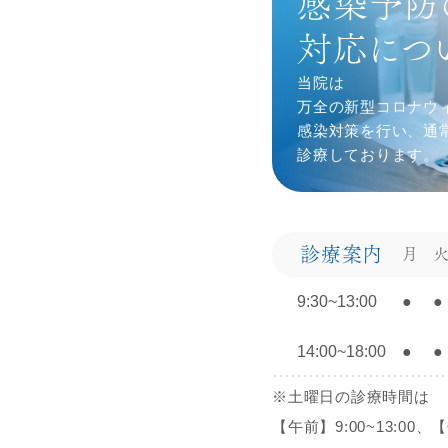
感染予防
対応につ
当院は
万全の新型コロナウ
感染対策を⾏い、通
診療しております。
診療案内
月
9:30~13:00
●
●
14:00~18:00
●
●
※土曜日の診療時間は
【午前】9:00~13:00、【