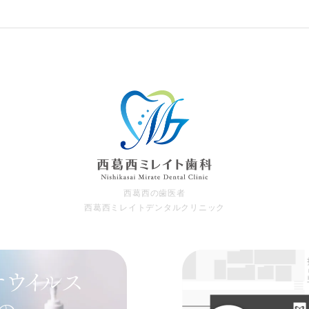
⻄葛⻄の⻭医者
⻄葛⻄ミレイトデンタルクリニック
ウイルス