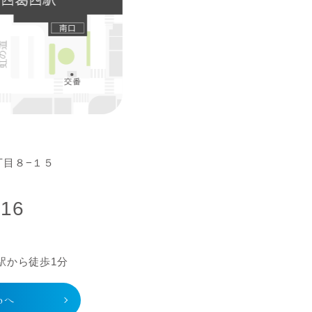
丁⽬８−１５
016
駅から徒歩1分
apへ