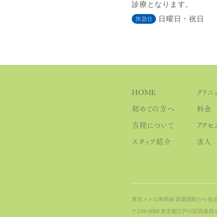
診療となります。
日曜日・祝日
休診日
HOME
クリニ
初めての⽅へ
料⾦
当院について
アクセ
スタッフ紹介
求人
東京メトロ東⻄線 ⻄葛⻄駅から徒歩
〒134-0088 東京都江⼾川区⻄葛