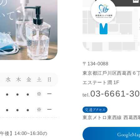
の
いて
ィルス
常通り
〒134-0088
東京都江⼾川区⻄葛⻄６
火
水
木
金
土
日
エステート潤 1F
03-6661-3
※
ー
●
●
●
tel.
※
ー
●
●
●
交通アクセス
東京メトロ東⻄線 ⻄葛⻄
午後】14:00~16:30の
GoogleM